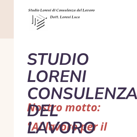
STUDIO
LORENI
CONSULENZ
DEL
Nostro motto:
LAVORO
"Al
lavoro
per il